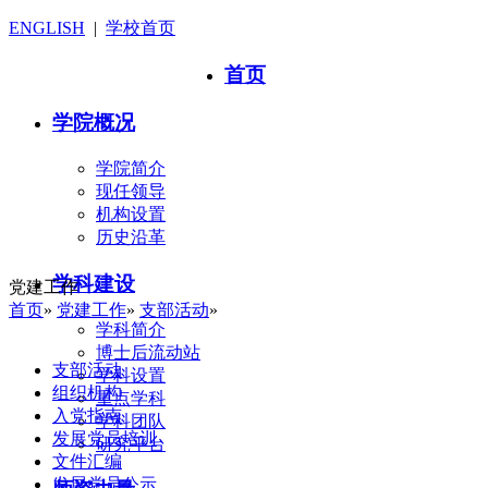
ENGLISH
|
学校首页
首页
学院概况
学院简介
现任领导
机构设置
历史沿革
学科建设
党建工作
首页
»
党建工作
»
支部活动
»
学科简介
博士后流动站
支部活动
学科设置
组织机构
重点学科
入党指南
学科团队
发展党员培训
研究平台
文件汇编
发展党员公示