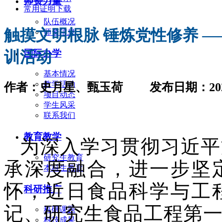
师资力量
常用证明下载
队伍概况
触摸文明根脉 锤炼党性修养 
师资信息
国际办学
训活动
基本情况
教学活动
作者：史月星、甄玉荷 发布日期：2025
项目动态
学生风采
联系我们
教育教学
为深入学习贯彻习近平
研究生教育
承深度融合，进一步坚
本科生教育
怀，近日食品科学与工
科研推广
记、研究生食品工程第
科研课题
科技成果