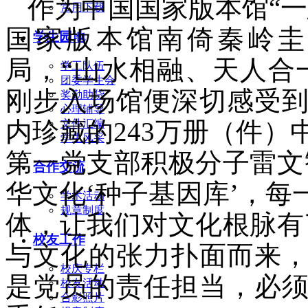
作为中国国家版本馆“
常用下载
国家版本馆南倚秦岭圭
学生园地
局，“山水相融、天人合
学工队伍
团委学生会
刚步入场馆便深切感受
奖勤助贷
心理辅导
内珍藏的243万册（件
文件汇编
学生风采
第一党支部积极分子雷文
合作交流
华文化‘种子基因库’，
学术活动
规章制度
体，让我们对文化根脉有
校友工作
与文化的张力扑面而来
校庆专栏
是党员的责任担当，必
校友活动
合影照片