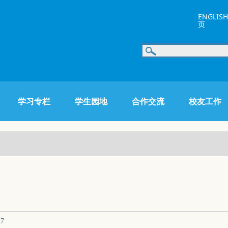
ENGLISH
页
学习专栏
学生园地
合作交流
校友工作
-27