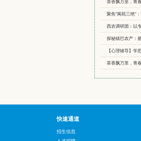
茶香飘万里，青
聚焦“阆苑三绝”
西农调研团：以
探秘镇巴农产：
【心理辅导】学
茶香飘万里，青春
快速通道
招生信息
人才招聘