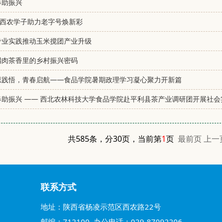
春助振兴
：西农学子助力老字号焕新彩
专业实践推动玉米搅团产业升级
腊肉茶香里的乡村振兴密码
思践悟，青春启航——食品学院暑期政理学习凝心聚力开新篇
助振兴 —— 西北农林科技大学食品学院赴平利县茶产业调研团开展社会
共585条，分30页，当前第
1
页
最前页
上一
联系方式
地址：陕西省杨凌示范区西农路22号
邮编：712100 办公电话：029-87092206