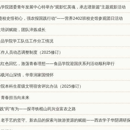
学院团委青年发展中心特举办“观影忆英魂，承志谱新篇”主题观影活动
迹校史悟初心，强农报国践行动”——营养2402班校史馆参观团日活动
发培训赋能，团队淬炼成长
学年食品学院学工队伍工作分工情况
作人员动态调整制度（2025修订）
续红色回忆，激荡青春理想——食品学院迎国庆系列活动顺利举行
书载河山深情，华章润家国情怀
院本科生星级文明宿舍评比办法（2025修订）
，青春担当向未来
实践“药”有为——探寻铁棍山药兴业富农之路
：老手艺的坚守、新农品的探索与旅游资源的赋能——西农学子华阴调研