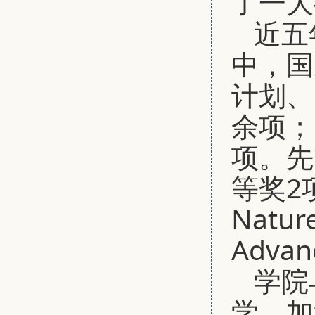
了一大
近五
中，国
计划、
余项；
项。先
等奖2
Natur
Adv
学院
学、加