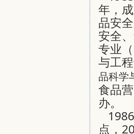
年，成
品安全
安全、
专业（
与工程
品科学
食品营
办。
19
点，2