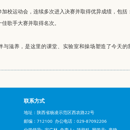
加校运动会，连续多次进入决赛并取得优异成绩，包括：女子
十佳歌手大赛并取得名次。
伴与滋养，是这里的课堂、实验室和操场塑造了今天的
！
联系方式
地址：陕西省杨凌示范区西农路22号
邮编：712100 办公电话：029-87092206
分管领导: 宋广林 负责人: 颉登科 网管员: 童静