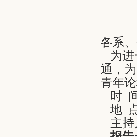
各系、
为进
通，为
青年论
时 间
地 
主持
报告