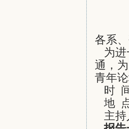
各系、
为进
通，为
青年论
时 间
地 
主持
报告