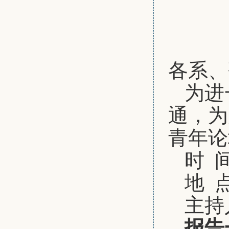
各系、
为进
通，为
青年论
时 间
地 
主持
报告