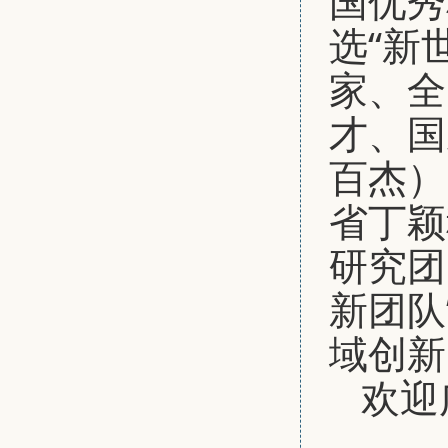
国优秀
选“新
家、全
才、国
百杰）
省丁颖
研究团
新团队
域创新
欢迎