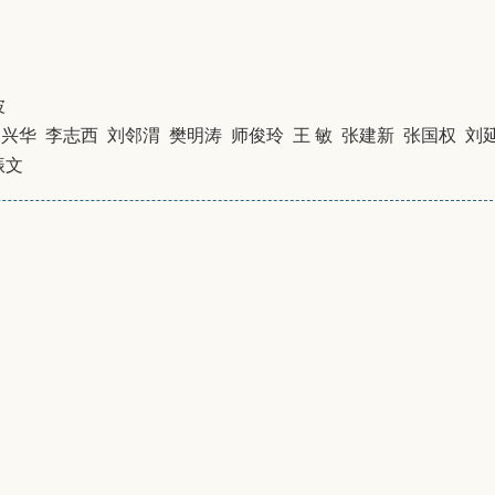
波
刘兴华 李志西 刘邻渭 樊明涛 师俊玲 王 敏 张建新 张国权 刘
振文