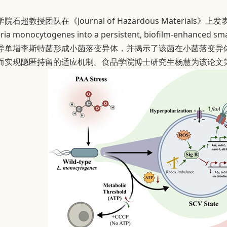
教授团队在《Journal of Hazardous Materials》上发表了题为“Met
isteria monocytogenes into a persistent, biofilm-en
导单增李斯特菌形成小菌落变异体，并揭示了该菌在小菌落变异体
而实现隐匿持留的适应机制。食品学院博士研究生杨慧为该论文