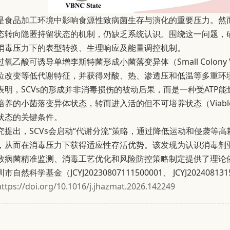
是食品加工环境中影响食源性致病菌生存与演化的重要压力。然
态转向隐匿持留状态的机制，仍缺乏系统认识。围绕这一问题，
消毒压力下的表型转换、生理响应及能量调控机制。
氧乙酸可诱导单增李斯特菌形成小菌落变异体（Small Colony V
位改变等低代谢特征，并获得对酸、热、渗透压和低温等多重环
表明，SCVs的形成并非消毒损伤的被动后果，而是一种受ATP
的小菌落变异体状态，转而进入活的但不可培养状态（Viable but
状态的关键条件。
究提出，SCVs会启动“代谢分流”策略，通过降低运动和侵袭等
，从而在消毒压力下获得适应性存活优势。该发现为认识消毒剂
致病菌精准监测、消毒工艺优化和风险防控策略制定提供了理论
自然科学基金（JCYJ20230807111500001、 JCYJ20240
https://doi.org/10.1016/j.jhazmat.2026.142249