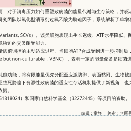
而，对于消毒压力如何重塑致病菌的能量代谢与生存策略，并驱
研究团队以氧化型消毒剂过氧乙酸为胁迫因子，系统解析了单增
ariants, SCVs）。该类细胞表现出生长迟缓、ATP水平降低、
境胁迫的交叉耐受能力。
能量阈值调控的主动适应过程。当细胞ATP合成受到进一步抑制后
 non-culturable，VBNC），表明一定的能量储备是细菌
高耗能功能，将有限能量优先分配至应激防御、表面黏附、生物被
亚致死胁迫下食源性致病菌的适应性存活机制提供了新视角，也
依据。
813151818024）和国家自然科学基金（32272445）等项目的资助。
编辑：童静 终审：李巨