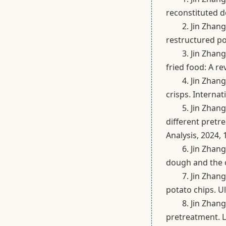
reconstituted d
2. Jin Zhan
restructured po
3. Jin Zhan
fried food: A r
4. Jin Zhan
crisps. Interna
5. Jin Zhan
different pret
Analysis, 2024, 
6. Jin Zhan
dough and the o
7. Jin Zhan
potato chips. U
8. Jin Zhan
pretreatment. L