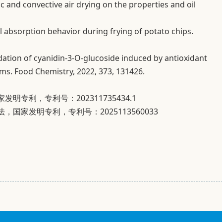
ic and convective air drying on the properties and oil
oil absorption behavior during frying of potato chips.
dation of cyanidin-3-O-glucoside induced by antioxidant
s. Food Chemistry, 2022, 373, 131426.
专利，专利号：202311735434.1
家发明专利，专利号：2025113560033