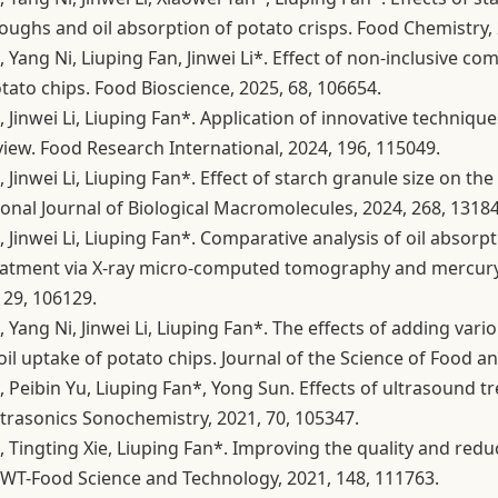
oughs and oil absorption of potato crisps. Food Chemistry, 
g, Yang Ni, Liuping Fan, Jinwei Li*. Effect of non-inclusive 
tato chips. Food Bioscience, 2025, 68, 106654.
g, Jinwei Li, Liuping Fan*. Application of innovative techniq
eview. Food Research International, 2024, 196, 115049.
g, Jinwei Li, Liuping Fan*. Effect of starch granule size on t
tional Journal of Biological Macromolecules, 2024, 268, 1318
g, Jinwei Li, Liuping Fan*. Comparative analysis of oil absor
reatment via X-ray micro-computed tomography and mercury
129, 106129.
g, Yang Ni, Jinwei Li, Liuping Fan*. The effects of adding va
il uptake of potato chips. Journal of the Science of Food an
g, Peibin Yu, Liuping Fan*, Yong Sun. Effects of ultrasound 
ltrasonics Sonochemistry, 2021, 70, 105347.
g, Tingting Xie, Liuping Fan*. Improving the quality and redu
WT-Food Science and Technology, 2021, 148, 111763.