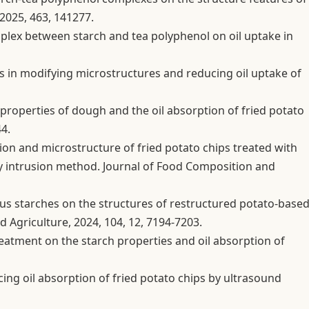
2025, 463, 141277.
complex between starch and tea polyphenol on oil uptake in
ues in modifying microstructures and reducing oil uptake of
he properties of dough and the oil absorption of fried potato
44.
ption and microstructure of fried potato chips treated with
 intrusion method. Journal of Food Composition and
rious starches on the structures of restructured potato-base
d Agriculture, 2024, 104, 12, 7194-7203.
treatment on the starch properties and oil absorption of
cing oil absorption of fried potato chips by ultrasound