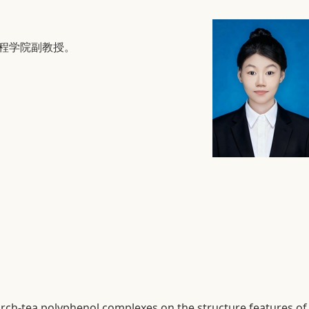
工程学院副教授。
 starch-tea polyphenol complexes on the structure features of