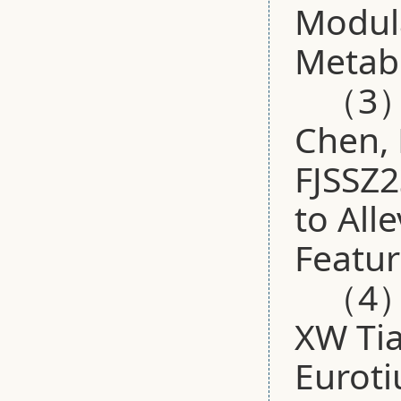
Modula
Metabo
（3）B
Chen, 
FJSSZ
to All
Featur
（4）B
XW Tia
Euroti