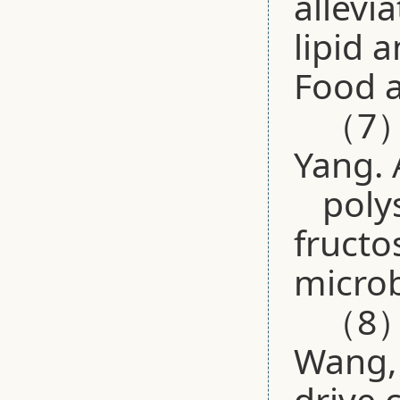
allevi
lipid 
Food a
（7）B
Yang. 
poly
fructo
microb
（8）Z
Wang, 
drive 