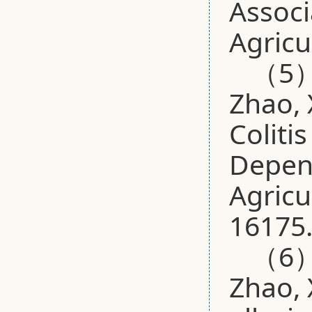
Associ
Agricu
（5）B
Zhao, 
Coliti
Depend
Agricu
16175
（6）B
Zhao, 