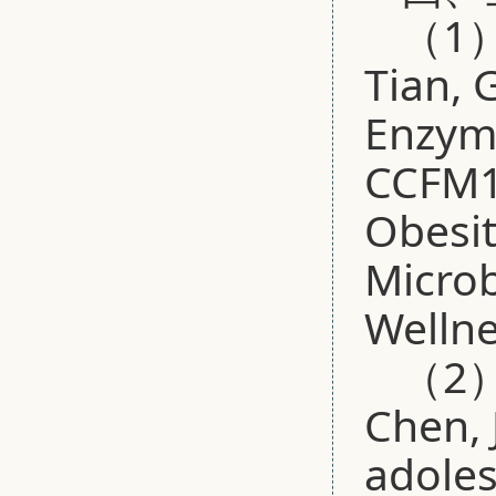
（1）B
Tian, 
Enzyme
CCFM11
Obesit
Microb
Wellne
（2）B
Chen, 
adoles