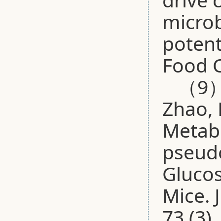
microb
potent
Food C
（9）G
Zhao, 
Metabo
pseudo
Glucos
Mice. 
73 (3)