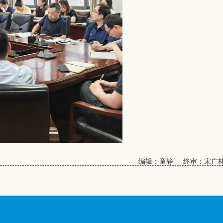
编辑：童静 终审：宋广