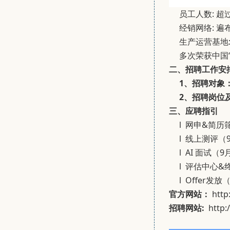
员工人数: 超过
经销网络: 遍
生产运营基地:
多次荣获中国“
二、招聘工作安
1、招聘对象
2、
招聘岗位
三、应聘指引
l 网申&简历筛选
l 线上测评（9.1
l AI 面试（9月
l 评估中心&终
l Offer发放
官方网站：
http
招聘网站:
http: