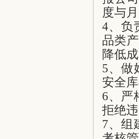
度与月
4、
负
品类产
降低成
5、做
安全库
6、严
拒绝违
7、组
考核管