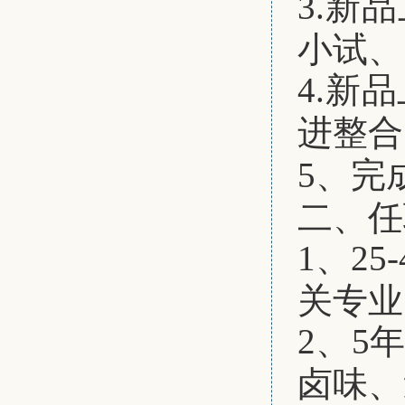
3.新
小试、
4.新
进整合
5、完
二、任
1、2
关专业
2、5
卤味、