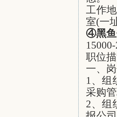
工作
室(一
④黑鱼
15000
职位描
一、
岗
1、
组
采购管
2、
组
报公