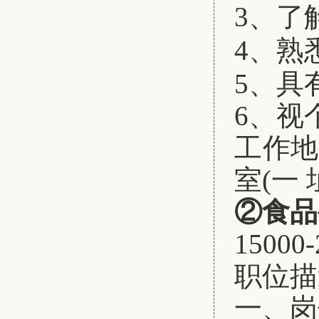
3、了
4、熟
5、具
6、视
工作
室(一 
②食品
15000
职位描
一、
岗