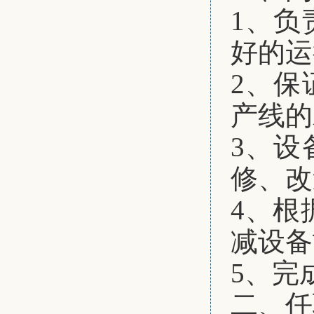
1、
负
好的运
2、
保
产线的
3、
设
修、改
4、
根
减设备
5、
完
二、
任