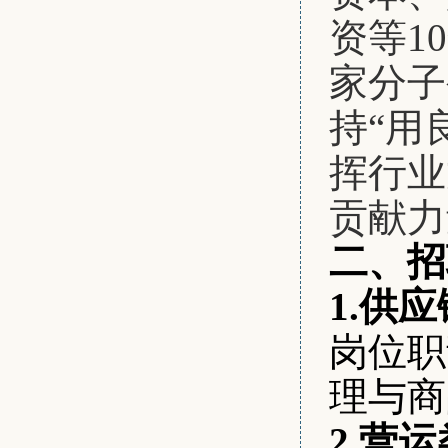
资等1
家分子
持“用
挥行业
贡献力
二、招
1.供
岗位职
理与商
2.营