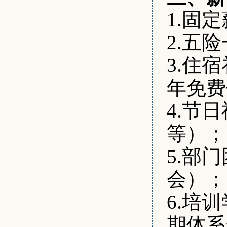
1.固定
2.五
3.住
年免费
4.节
等）；
5.部
会）；
6.培
期体系