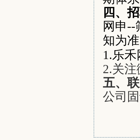
四、招
网申-
知为准
1.乐
2.关
五、联
公司固话