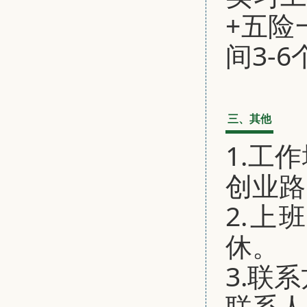
+五险
间3-
三、其他
1.工
创业路
2.上
休。
3.联
联系人