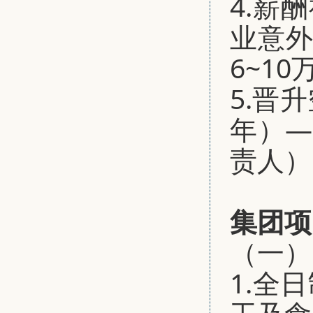
4.薪
业意
6~10
5.晋
年）—
责人）
集团项
（一）
1.全