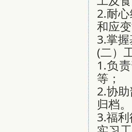
工及食
2.耐
和应变
3.掌
(二）
1.负
等；
2.协
归档。
3.福
实习工