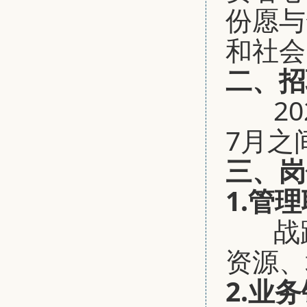
份愿与
和社会
二、招
2
7月之
三、岗
1.管
战
资源、
2.业