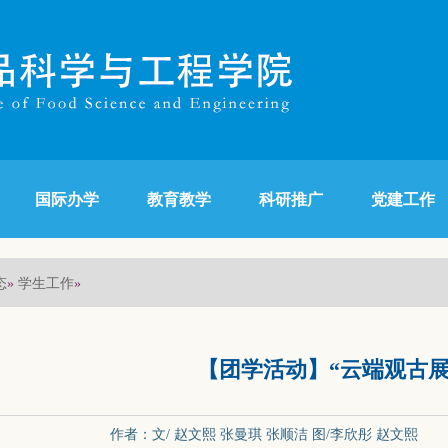
国际办学
教育教学
科研推广
党建工作
态
学生工作
»
»
【团学活动】“云端观古展
作者：文/ 赵文熙 张曼琪 张顺洁 图/李欣彤 赵文熙 发