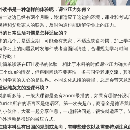
外读书是一种怎样的体验呢，课业压力如何？
瑞士这边已经有两个月啦，逐渐适应了这边的环境，课业和考试
保持和父母家人的联系，及时沟通也能缓解学业上的压力。
外的日常生活习惯是怎样适应的？
来的几个月是适应期，可能会有想家，不适应饮食习惯，加上学
有学习上的问题及时发邮件或者当面问清楚，合理规划学习时间
又好吃！
能简单谈谈在ETH读书的体验，相比于本科的时候课业压力确实
tion和三个due的情况，但遇到问题不要害怕，多与同学老师交流
现你的同学真的关心的是世界。不同文化思维的碰撞，总是会带来意
适应纯英文的授课环境？
说多听多练，一般大课都是会有zoom录播的，如果有哪部分没
H Zurich所在的语言区是德语区。第一次去超市，商品全是
的小伙伴，大家一起分享信息，一起解决问题，很快就适应了。
g，户外运动是很好的减压方式。
在读本科生有出国的规划或意向，有哪些建议以及需要特别注意