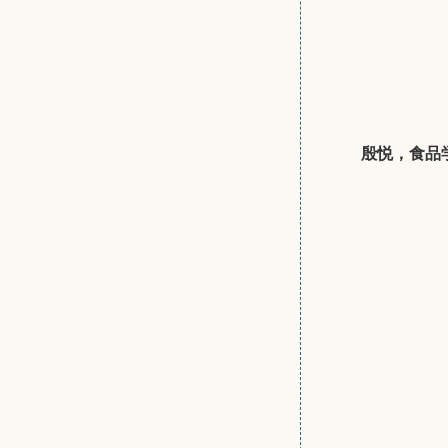
殷悦，食品