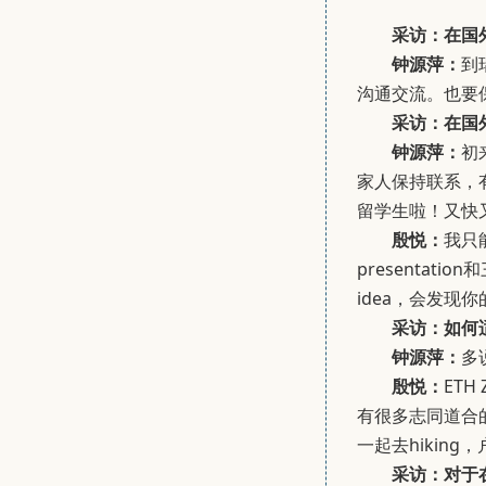
采访：在国
钟源萍：
到
沟通交流。也要
采访：在国
钟源萍：
初
家人保持联系，
留学生啦！又快
殷悦：
我只
presenta
idea，会发
采访：如何
钟源萍：
多
殷悦：
ET
有很多志同道合
一起去hikin
采访：对于