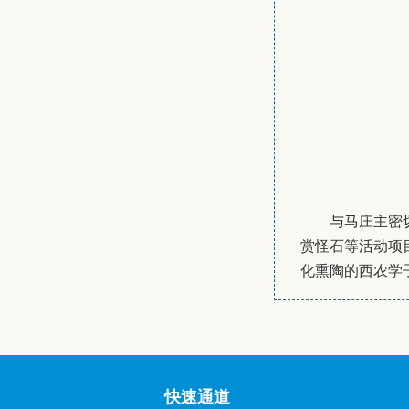
与马庄主密
赏怪石等活动项
化熏陶的西农学
快速通道