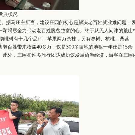
发展状况
流。据马庄主所言，建设庄园的初心是解决老百姓就业难问题，
一颗竭尽全力带动老百姓脱贫致富的心。终于从无人问津的荒山
作物桃树有十几个品种，苹果两万余株，另有枣树、核桃、桑葚
百姓带来收益40多万，仅是300多亩地的地租一年便是15余
。此外，庄园和许多旅行团达成协议发展旅游经济，游客在庄园
。