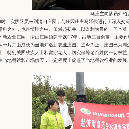
马庄主向队员介绍
午8时，实践队员来到淯山庄园，与庄园庄主马延俊进行了深入交
意料之外，也是情理之中。虽然起初并非以谋利为目的，但本着
的新农业庄园。淯山庄园始建于2017年，占地三百余亩，主要
从一片荒山成长为当地知名新农业庄园。迄今为止，庄园已为周边老
上，特别关照残疾人士和留守老人，切实保障老百姓的一切权益
由当地餐馆和市场供应，一定程度上促进了当地餐饮行业的发展