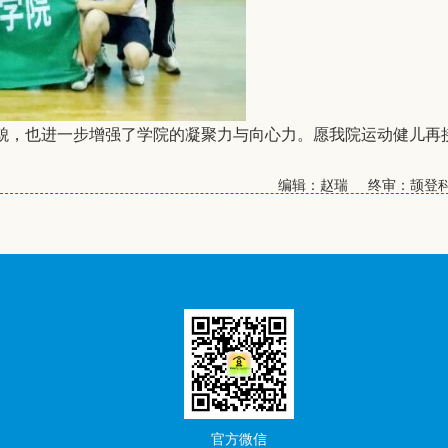
貌，也进一步增强了学院的凝聚力与向心力。愿我院运动健儿再
编辑：赵瑞 终审：颉登
官方微信