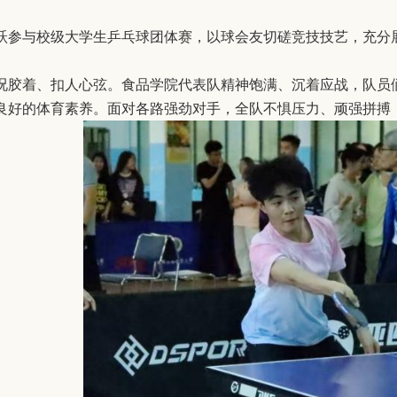
跃参与校级大学生乒乓球团体赛，以球会友切磋竞技技艺，充分
况胶着、扣人心弦。食品学院代表队精神饱满、沉着应战，队员
良好的体育素养。面对各路强劲对手，全队不惧压力、顽强拼搏