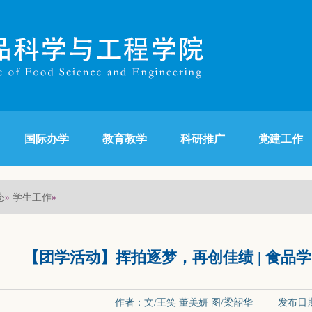
国际办学
教育教学
科研推广
党建工作
态
学生工作
»
»
【团学活动】挥拍逐梦，再创佳绩 | 食品
作者：文/王笑 董美妍 图/梁韶华 发布日期：2