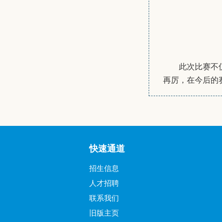
此次比赛不
再厉，在今后的
快速通道
招生信息
人才招聘
联系我们
旧版主页