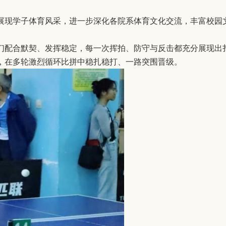
展现学子体育风采，进一步深化各院系体育文化交流，丰富校园
们配合默契、发挥稳定，每一次挥拍、防守与反击都充分展现出
，在多轮激烈循环比拼中稳扎稳打、一路突围晋级。