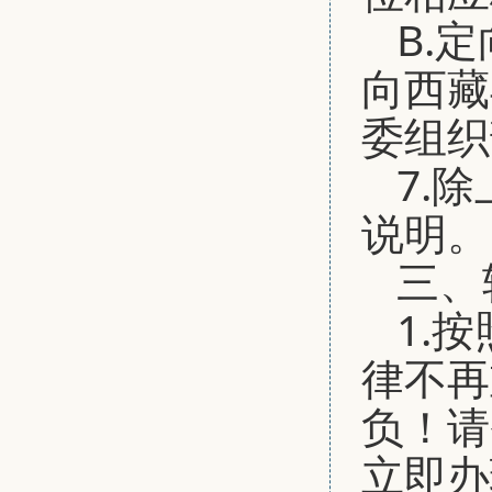
B.
向西藏
委组织
7.
说明。
三、
1.
律不再
负！请
立即办