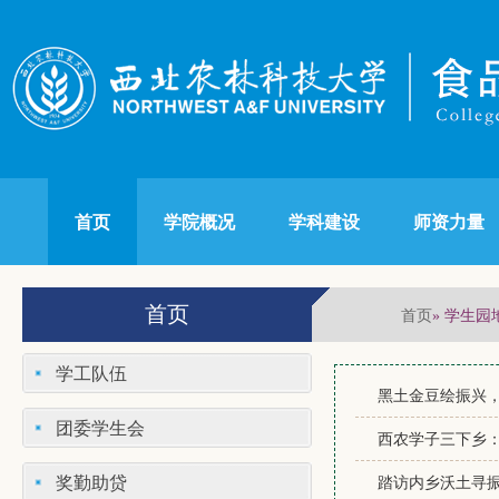
首页
学院概况
学科建设
师资力量
首页
首页
» 学生园
学工队伍
黑土金豆绘振兴
团委学生会
西农学子三下乡
奖勤助贷
踏访内乡沃土寻振