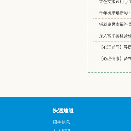
红色文旅践初心 
千年御果焕新彩
铺就惠民幸福路 
深入富平县检验
【心理辅导】寻历
【心理健康】爱在
快速通道
招生信息
人才招聘