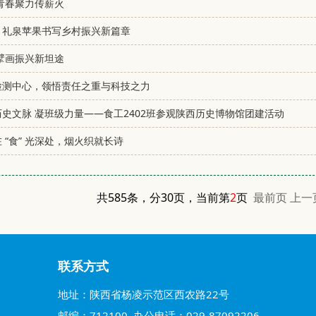
青春聚力传薪火
：礼泉苹果书写乡村振兴新篇章
擘画振兴新坦途
检测中心，领悟责任之重与科技之力
史文脉 凝班级力量——食工2402班参观陕西历史博物馆团建活动
 “食” 光深处，烟火织就长诗
共585条，分30页，当前第
2
页
最前页
上一
联系方式
地址：陕西省杨凌示范区西农路22号
邮编：712100 办公电话：029-87092206