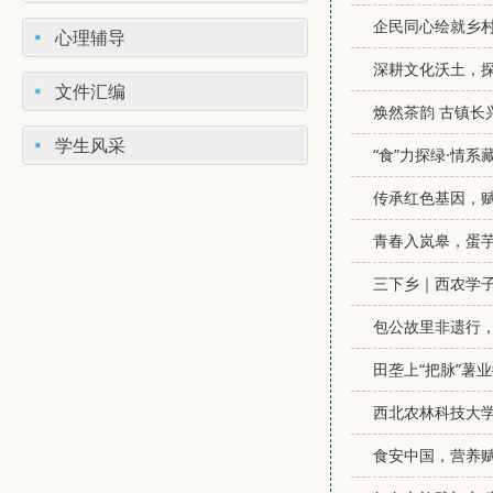
企民同心绘就乡
心理辅导
深耕文化沃土，
文件汇编
焕然茶韵 古镇长
学生风采
“食”力探绿·情
传承红色基因，
青春入岚皋，蛋
三下乡｜西农学
包公故里非遗行
田垄上“把脉”薯
西北农林科技大
食安中国，营养