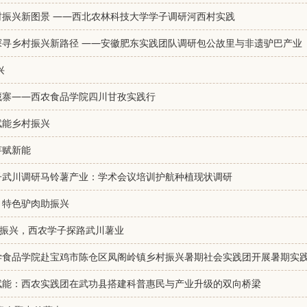
村振兴新图景 ——西北农林科技大学学子调研河西村实践
探寻乡村振兴新路径 ——安徽肥东实践团队调研包公故里与非遗驴巴产业
兴
系藏寨——西农食品学院四川甘孜实践行
赋能乡村振兴
芋赋新能
子武川调研马铃薯产业：学术会议培训护航种植现状调研
，特色驴肉助振兴
业振兴，西农学子探路武川薯业
学食品学院赴宝鸡市陈仓区凤阁岭镇乡村振兴暑期社会实践团开展暑期实
赋能：西农实践团在武功县搭建科普惠民与产业升级的双向桥梁